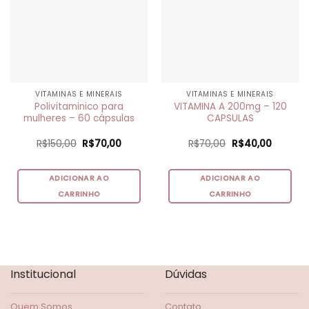
VITAMINAS E MINERAIS
VITAMINAS E MINERAIS
Polivitaminico para
VITAMINA A 200mg – 120
mulheres – 60 cápsulas
CAPSULAS
O
O
O
O
R$
150,00
R$
70,00
R$
70,00
R$
40,00
preço
preço
preço
preço
original
atual
original
atual
era:
é:
era:
é:
R$150,00.
R$70,00.
R$70,00.
R$40,00
ADICIONAR AO
ADICIONAR AO
CARRINHO
CARRINHO
Institucional
Dúvidas
Quem Somos
Contato