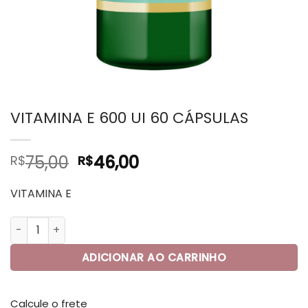
VITAMINA E 600 UI 60 CÁPSULAS
O
O
75,00
46,00
R$
R$
preço
preço
original
atual
VITAMINA E
era:
é:
VITAMINA E 600 UI 60 CÁPSULAS quantidade
R$75,00.
R$46,00.
ADICIONAR AO CARRINHO
Calcule o frete