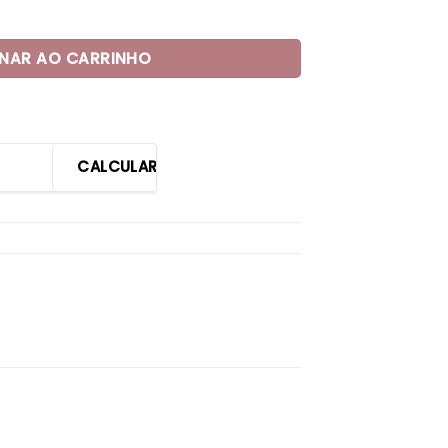
ulas quantidade
.
$28,00.
ONAR AO CARRINHO
CALCULAR