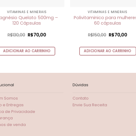
VITAMINAS E MINERAIS
VITAMINAS E MINERAIS
agnésio Quelato 500mg –
Polivitaminico para mulhere
120 Cápsulas
60 cápsulas
O
O
O
O
R$
130,00
R$
70,00
R$
150,00
R$
70,00
preço
preço
preço
pre
original
atual
original
atu
era:
é:
era:
é:
ADICIONAR AO CARRINHO
ADICIONAR AO CARRINHO
R$130,00.
R$70,00.
R$150,00.
R$70
tucional
Dúvidas
m Somos
Contato
o e Entregas
Envie Sua Receita
ica de Privacidade
urança
os de venda