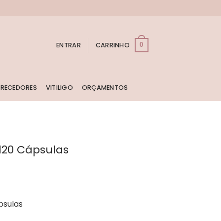
ENTRAR
CARRINHO
0
RECEDORES
VITILIGO
ORÇAMENTOS
120 Cápsulas
O
reço
tual
psulas
: