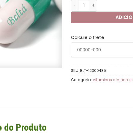
Taurina 500 mg - 120 Cáps
R$130,00
R
ADICI
Calcule o frete
SKU:
BLT-12300485
Categoria:
Vitaminas e Minerais
o do Produto