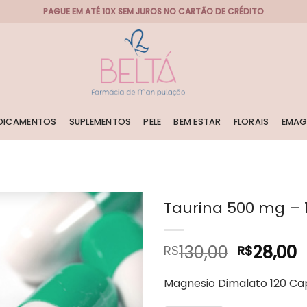
PAGUE EM ATÉ 10X SEM JUROS NO CARTÃO DE CRÉDITO
DICAMENTOS
SUPLEMENTOS
PELE
BEM ESTAR
FLORAIS
EMAG
Taurina 500 mg – 
O
130,00
28,00
R$
R$
preço
p
original
a
Magnesio Dimalato 120 Ca
era:
é