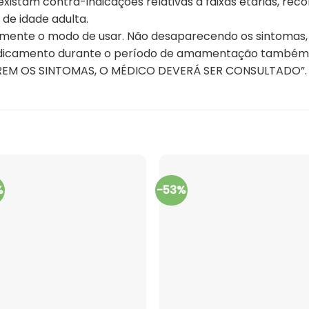
existam contra-indicações relativas a faixas etárias, re
de idade adulta.
tamente o modo de usar. Não desaparecendo os sintomas,
medicamento durante o período de amamentação também
STIREM OS SINTOMAS, O MÉDICO DEVERÁ SER CONSULTADO”.
%
-53%