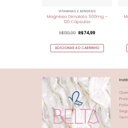
VITAMINAS E MINERAIS
Magnésio Dimalato 500mg –
M
120 Cápsulas
O
O
R$
130,00
R$
74,99
preço
preço
original
atual
era:
é:
ADICIONAR AO CARRINHO
R$130,00.
R$74,99.
Insti
Que
Praz
Polí
Seg
Term