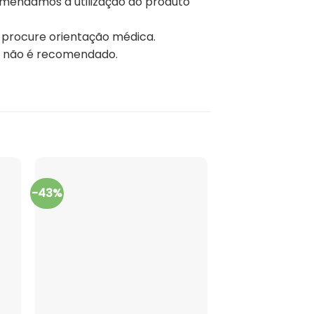
comendamos a utilização do produto
 procure orientação médica.
 não é recomendado.
-43%
-77%