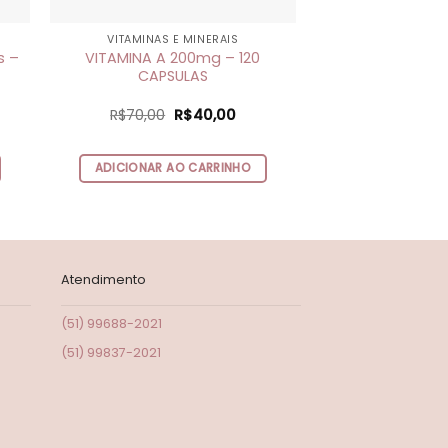
VITAMINAS E MINERAIS
VITAMINAS E
s –
VITAMINA A 200mg – 120
Zinco 20mg – 
CAPSULAS
R$
130,00
O
O
R$
70,00
R$
40,00
o
ço
preço
preço
e
al
original
atual
ADICIONAR A
R
era:
é:
ADICIONAR AO CARRINHO
,00.
R$70,00.
R$40,00.
Atendimento
(51) 99688-2021
(51) 99837-2021