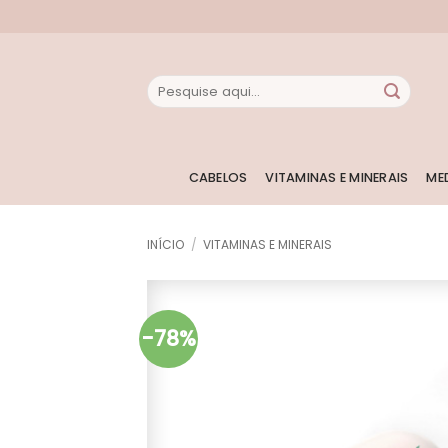
Skip
to
content
Pesquisar
por:
CABELOS
VITAMINAS E MINERAIS
ME
INÍCIO
/
VITAMINAS E MINERAIS
-78%