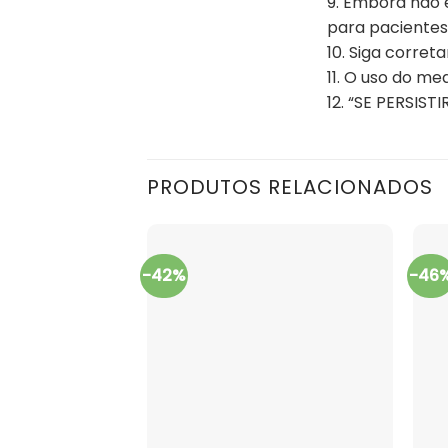
9. Embora não 
para pacientes 
10. Siga corre
11. O uso do 
12. “SE PERSI
PRODUTOS RELACIONADOS
-42%
-46