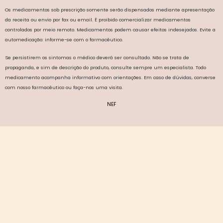
Os medicamentos sob prescrição somente serão dispensados mediante apresentação
da receita ou envio por fax ou email. É proibido comercializar medicamentos
controlados por meio remoto. Medicamentos podem causar efeitos indesejados. Evite a
automedicação: informe-se com o farmacêutico.
Se persistirem os sintomas o médico deverá ser consultado. Não se trata de
propaganda, e sim de descrição do produto, consulte sempre um especialista. Todo
medicamento acompanha informativo com orientações. Em caso de dúvidas, converse
com nosso farmacêutico ou faça-nos uma visita.
NEF