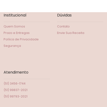
Institucional
Dúvidas
Quem Somos
Contato
Prazo e Entregas
Envie Sua Receita
Políica de Privacidade
Segurança
Atendimento
(51) 3456-1744
(51) 99837-2021
(51) 99793-2021