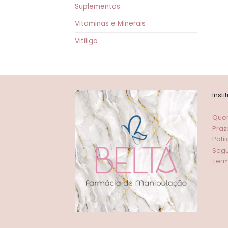
Suplementos
Vitaminas e Minerais
Vitiligo
Insti
Que
Praz
Polí
Seg
Term