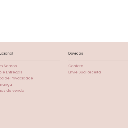
tucional
Dúvidas
m Somos
Contato
o e Entregas
Envie Sua Receita
ica de Privacidade
urança
os de venda