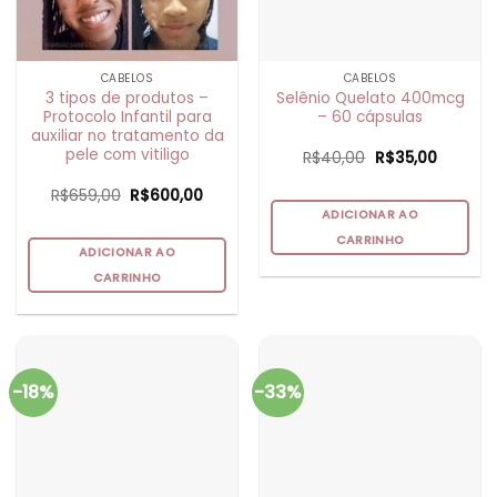
CABELOS
CABELOS
3 tipos de produtos –
Selênio Quelato 400mcg
Protocolo Infantil para
– 60 cápsulas
auxiliar no tratamento da
pele com vitiligo
O
O
R$
40,00
R$
35,00
preço
preço
original
atual
O
O
R$
659,00
R$
600,00
era:
é:
preço
preço
R$40,00.
R$35,00
ADICIONAR AO
original
atual
era:
é:
CARRINHO
R$659,00.
R$600,00.
ADICIONAR AO
CARRINHO
-18%
-33%