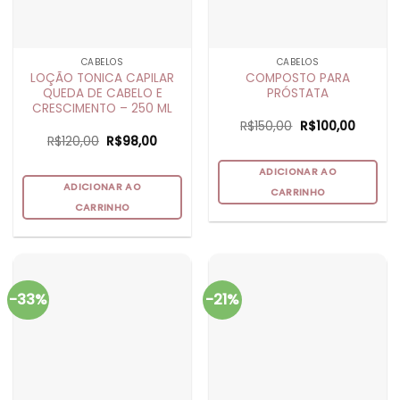
CABELOS
CABELOS
LOÇÃO TONICA CAPILAR
COMPOSTO PARA
QUEDA DE CABELO E
PRÓSTATA
CRESCIMENTO – 250 ML
O
O
R$
150,00
R$
100,00
preço
preço
O
O
R$
120,00
R$
98,00
original
atual
preço
preço
era:
é:
original
atual
R$150,00.
R$100,0
ADICIONAR AO
era:
é:
R$120,00.
R$98,00.
ADICIONAR AO
CARRINHO
CARRINHO
-33%
-21%