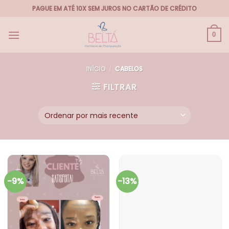
Skip
PAGUE EM ATÉ 10X SEM JUROS NO CARTÃO DE CRÉDITO
to
content
0
INÍCIO
/
CABELOS
FILTRAR
-9%
-13%