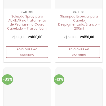
CABELOS
CABELOS
Solução Spray para
Shampoo Especial para
AUXILIAR no tratamento
Cabelo
de Psoríase no Couro
Despigmentado/Branco –
Cabeludo – Frasco 150ml
200ml
O
O
O
O
R$
150,00
R$
100,00
R$
190,00
R$
150,00
preço
preço
preço
preço
original
atual
original
atual
era:
é:
era:
é:
R$150,00.
R$100,00.
R$190,00.
R$150,0
ADICIONAR AO
ADICIONAR AO
CARRINHO
CARRINHO
-33%
-13%