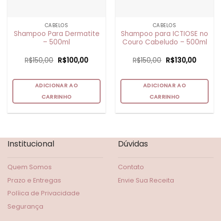
CABELOS
CABELOS
Shampoo Para Dermatite
Shampoo para ICTIOSE no
– 500ml
Couro Cabeludo – 500ml
O
O
O
O
R$
150,00
R$
100,00
R$
150,00
R$
130,00
preço
preço
preço
preço
original
atual
original
atual
era:
é:
era:
é:
R$150,00.
R$100,00.
R$150,00.
R$130,0
ADICIONAR AO
ADICIONAR AO
CARRINHO
CARRINHO
Institucional
Dúvidas
Quem Somos
Contato
Prazo e Entregas
Envie Sua Receita
Políica de Privacidade
Segurança