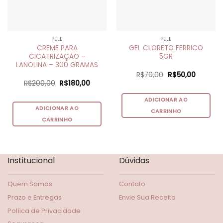
PELE
PELE
CREME PARA
GEL CLORETO FERRICO
CICATRIZAÇÃO –
5GR
LANOLINA – 300 GRAMAS
O
O
R$
70,00
R$
50,00
preço
preço
O
O
R$
200,00
R$
180,00
original
atual
preço
preço
era:
é:
original
atual
R$70,00.
R$50,00
ADICIONAR AO
era:
é:
R$200,00.
R$180,00.
ADICIONAR AO
CARRINHO
CARRINHO
Institucional
Dúvidas
Quem Somos
Contato
Prazo e Entregas
Envie Sua Receita
Políica de Privacidade