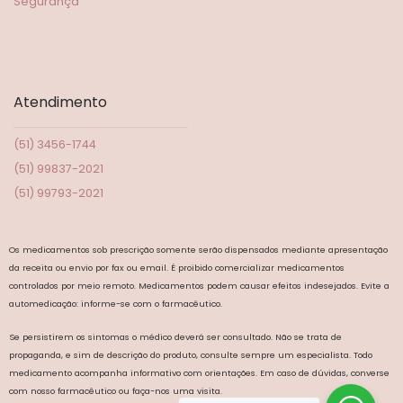
Segurança
Atendimento
(51) 3456-1744
(51) 99837-2021
(51) 99793-2021
Os medicamentos sob prescrição somente serão dispensados mediante apresentação
da receita ou envio por fax ou email. É proibido comercializar medicamentos
controlados por meio remoto. Medicamentos podem causar efeitos indesejados. Evite a
automedicação: informe-se com o farmacêutico.
Se persistirem os sintomas o médico deverá ser consultado. Não se trata de
propaganda, e sim de descrição do produto, consulte sempre um especialista. Todo
medicamento acompanha informativo com orientações. Em caso de dúvidas, converse
com nosso farmacêutico ou faça-nos uma visita.