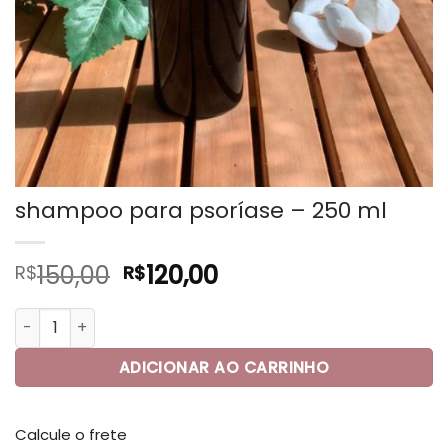
shampoo para psoríase – 250 ml
O
O
150,00
120,00
R$
R$
preço
preço
original
atual
shampoo para psoríase - 250 ml quantidade
era:
é:
R$150,00.
R$120,00.
ADICIONAR AO CARRINHO
Calcule o frete