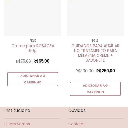
PELE
PELE
Creme para ROSACEA
CUIDADOS PARA AUXILIAR
60g
NO TRATAMENTO PARA
MELASMA CREME +
SABONETE
O
O
R$
75,00
R$
65,00
preço
preço
original
atual
O
O
R$
300,00
R$
250,00
era:
é:
preço
preço
R$75,00.
R$65,00.
ADICIONAR AO
original
atual
era:
é:
CARRINHO
R$300,00.
R$250,
ADICIONAR AO
CARRINHO
Institucional
Dúvidas
Quem Somos
Contato