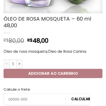
ÓLEO DE ROSA MOSQUETA – 60 ml
48,00
O
O
80,00
48,00
R$
R$
preço
preço
original
atual
Óleo de rosa mosqueta,Óleo de Rosa Canina.
era:
é:
ÓLEO DE ROSA MOSQUETA - 60 ml 48,00 quantidade
R$80,00.
R$48,00.
ADICIONAR AO CARRINHO
Calcule o frete
CALCULAR