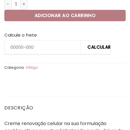
original
atual
CREME RENOVAÇÃO CELULAR 120 GRAMAS (PELE COM VITILI
era:
é:
R$380,00.
R$350,00.
ADICIONAR AO CARRINHO
Calcule o frete
CALCULAR
Categoria:
Vitiligo
DESCRIÇÃO
Creme renovação celular na sua formulação