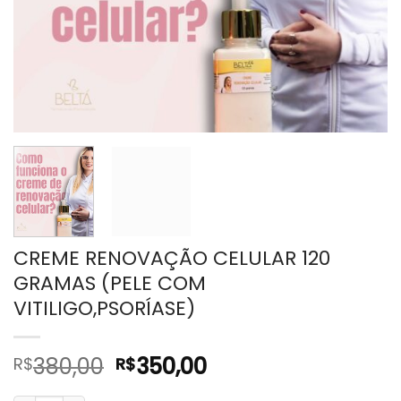
CREME RENOVAÇÃO CELULAR 120
GRAMAS (PELE COM
VITILIGO,PSORÍASE)
O
O
380,00
350,00
R$
R$
preço
preço