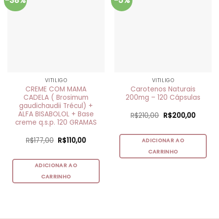
-38%
-5%
VITILIGO
VITILIGO
CREME COM MAMA
Carotenos Naturais
CADELA ( Brosimum
200mg – 120 Cápsulas
gaudichaudii Trécul) +
ALFA BISABOLOL + Base
O
O
R$
210,00
R$
200,00
preço
preço
creme q.s.p. 120 GRAMAS
original
atual
era:
é:
O
O
R$
177,00
R$
110,00
R$210,00.
R$200,
ADICIONAR AO
preço
preço
CARRINHO
original
atual
era:
é:
R$177,00.
R$110,00.
ADICIONAR AO
CARRINHO